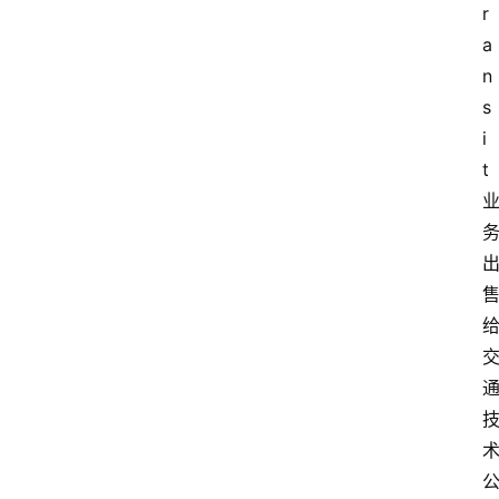
r
a
n
s
i
t 