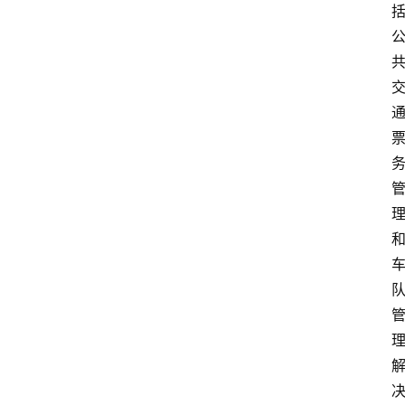
首
页
资
讯
实
时
快
讯
专
题