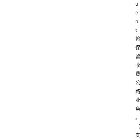
u
e
n
t 