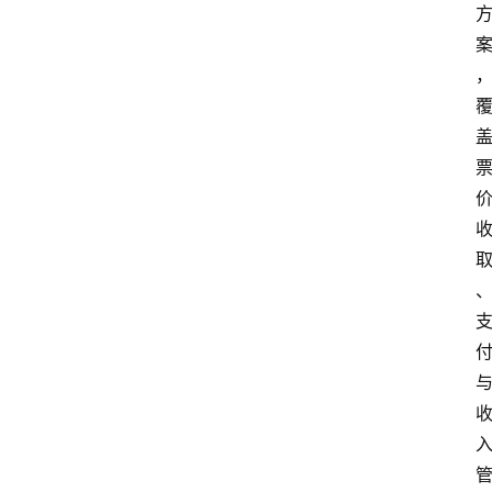
深
度
登录
注册
观
点
评
论
支
付
学
院
更
多