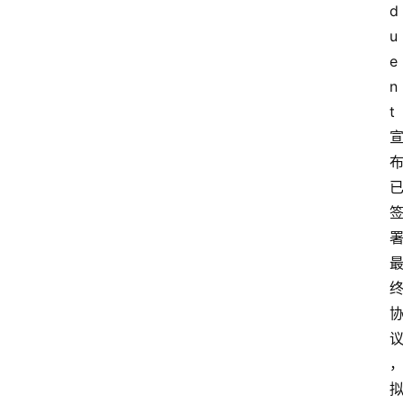
d
u
e
n
t 