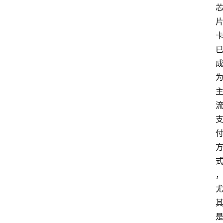
深
度
登录
注册
观
点
评
论
支
付
学
院
更
多