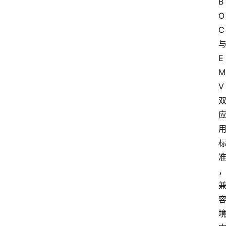
B
O
C
E
M
V