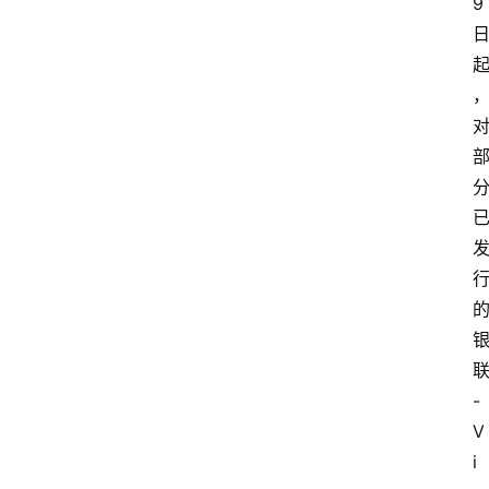
9
-
V
i