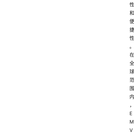
首
页
资
讯
实
时
快
讯
E
M
专
题
V