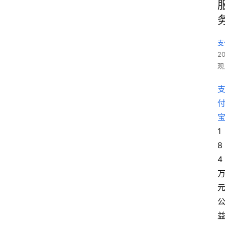
支
2
观
1
8
4