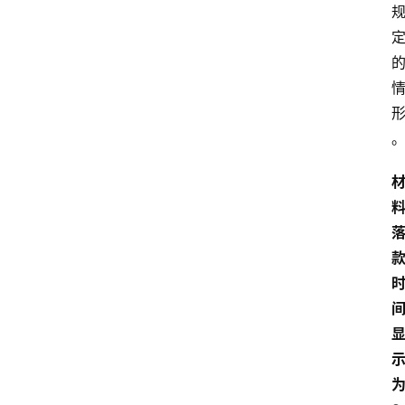
首
页
资
讯
实
时
快
讯