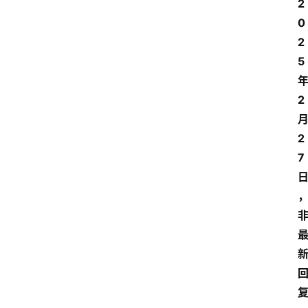
2
专
题
0
2
5
深
度
登录
注册
2
2
观
7
点
评
论
支
付
学
院