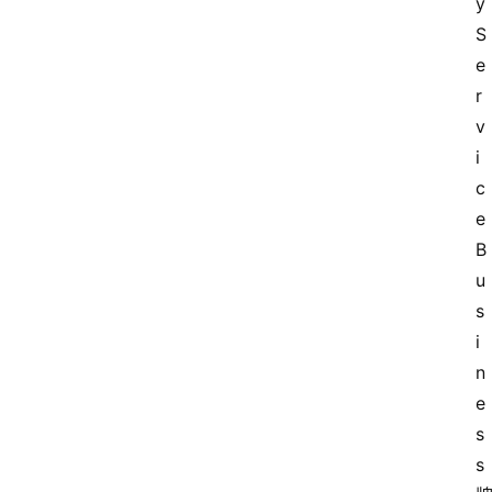
y
S
e
r
v
i
c
e
B
u
s
i
n
e
s
s