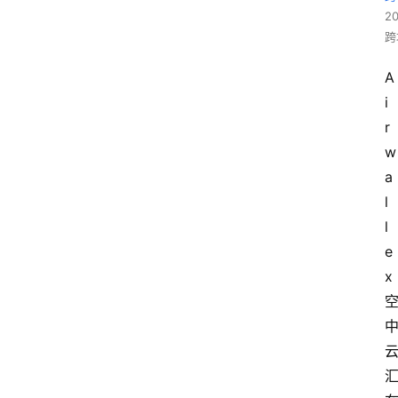
2
跨
A
i
r
w
a
l
l
e
x