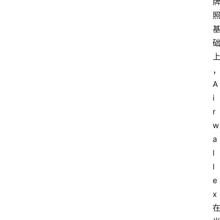
A
i
r
w
a
l
l
e
x