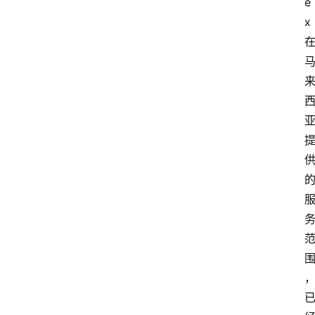
e
x
深
度
登录
注册
观
点
评
论
支
付
学
院
更
多