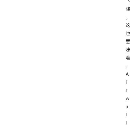
首
页
资
讯
A
实
i
时
r
快
w
讯
a
l
专
l
题