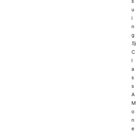
s
u
i
n
g
C
l
a
s
s
A
M
o
n
e