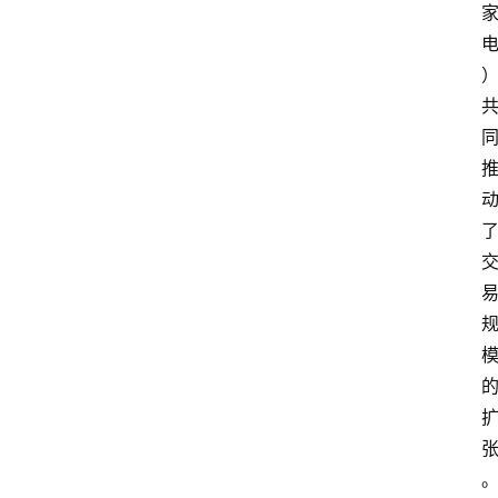
首
页
资
讯
实
时
快
讯