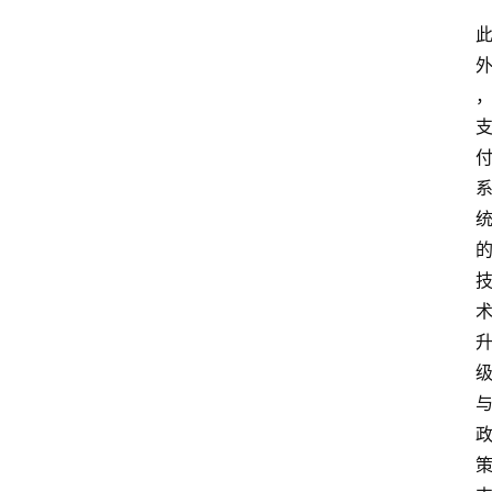
专
题
深
度
登录
注册
观
点
评
论
支
付
学
院