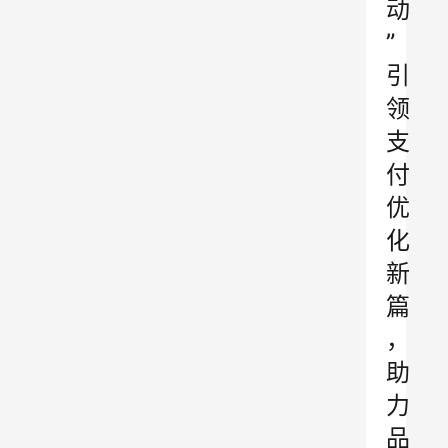
动
”
引
领
支
付
优
化
新
篇
，
助
力
品