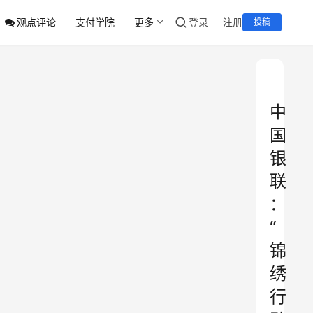
观点评论
支付学院
更多
登录
注册
投稿
中
国
银
联
：
“
锦
绣
行