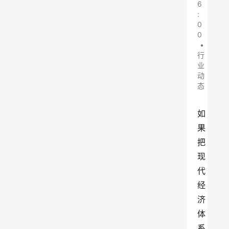
6
:
0
0
•
行
业
动
态
如
果
把
现
代
经
济
体
系