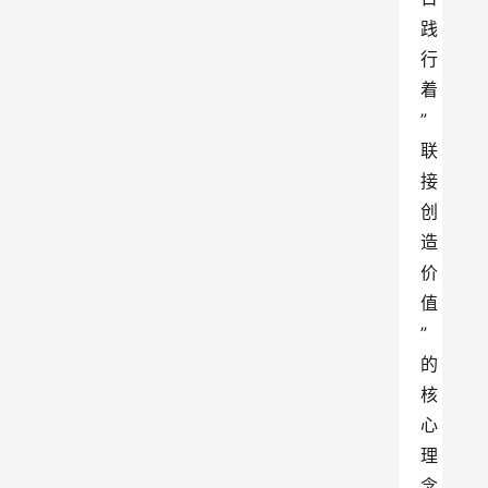
践
行
着
”
联
接
创
造
价
值
”
的
核
心
理
念