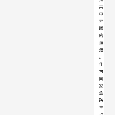
其
中
奔
腾
的
血
液
。
作
为
国
家
金
融
主
动