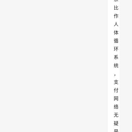
比
作
人
体
循
环
系
统
，
支
付
网
络
无
疑
是