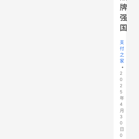
牌
强
国
支
付
之
家
•
2
0
2
5
年
4
月
3
0
日
0