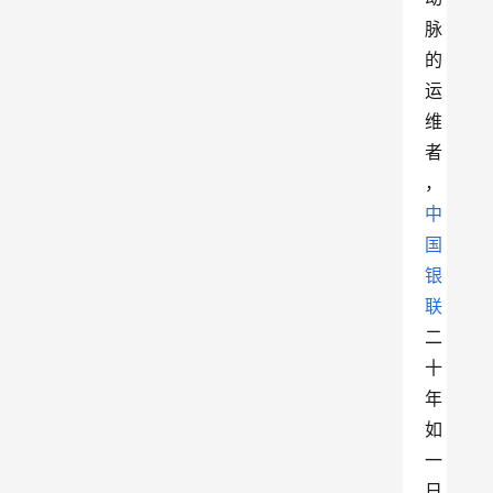
脉
的
运
维
者
，
中
国
银
联
二
十
年
如
一
日