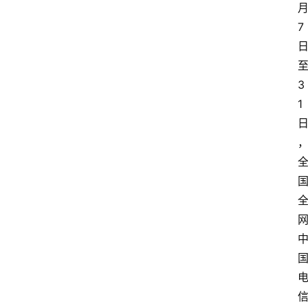
7
3
首
1
页
资
讯
实
时
快
讯