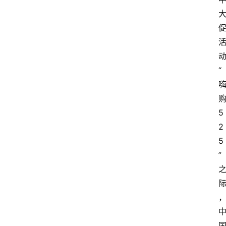
“
5
2
5
”