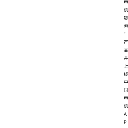
”
A
P