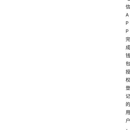
A
P
P