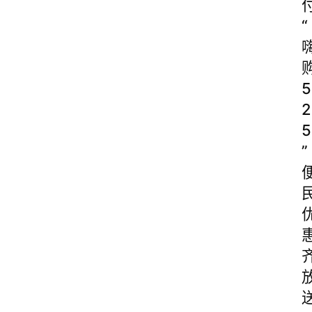
“
5
2
5
”