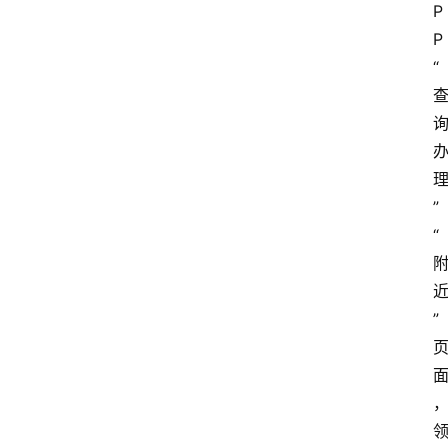
P
更
P
多
“
”
“
”