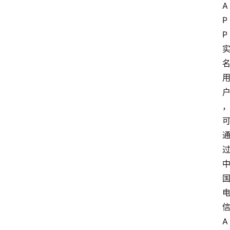
专
A
题
P
P
深
度
登录
注册
观
点
评
论
支
付
学
院
A