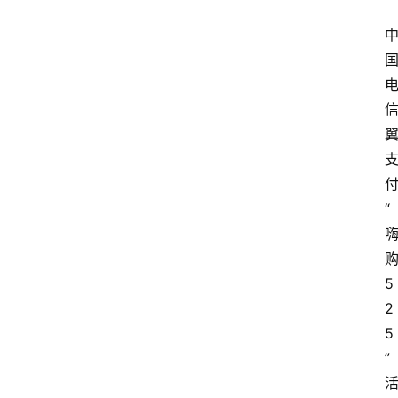
“
5
2
5
”