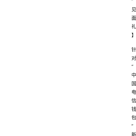
”
“
”