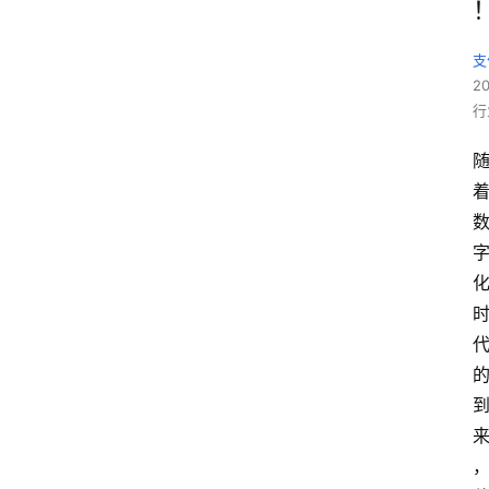
支
2
行