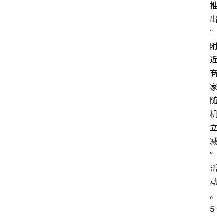
“
”
5