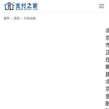
首页
资讯
行业动态