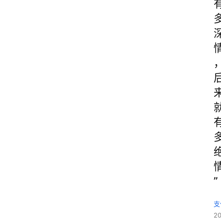
”
支
2