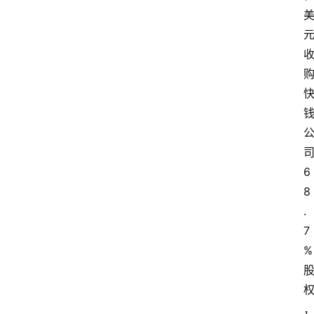
更
多
6
8
.
7
%