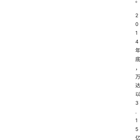
专
题
2
0
1
深
4
度
登录
注册
观
点
评
论
3
支
.
付
1
学
5
院