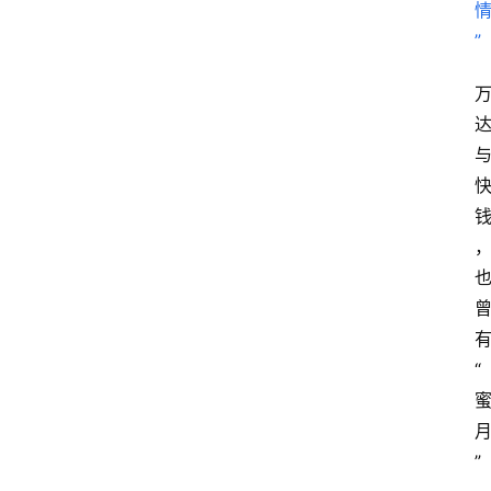
首
页
资
讯
实
“
时
快
讯
”