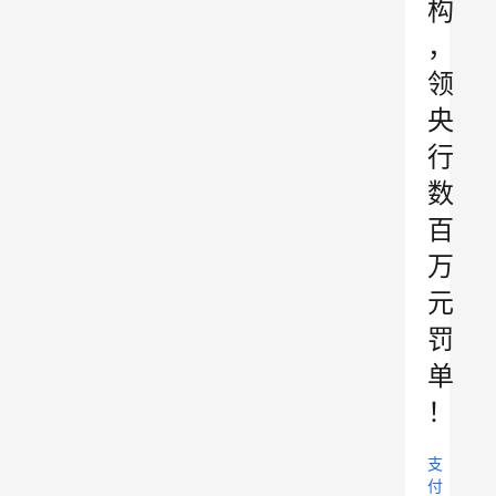
构
，
领
央
行
数
百
万
元
罚
单
！
支
付