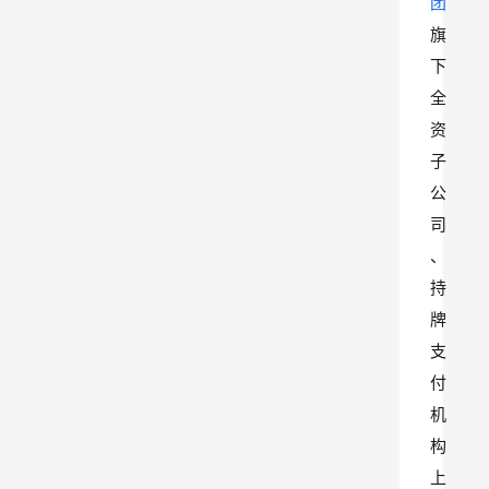
团
旗
下
全
资
子
公
司
、
持
牌
支
付
机
构
上