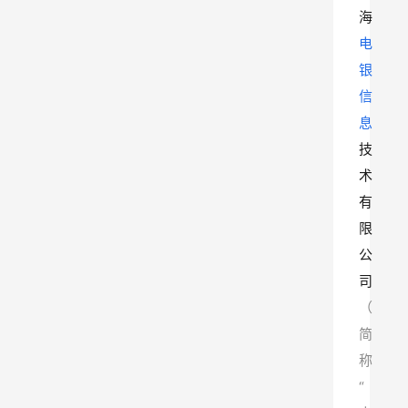
海
电
银
信
息
技
术
有
限
公
司
（
简
称
“