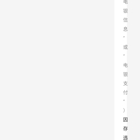
电
银
信
息
”
或
“
电
银
支
付
”
）
因
存
违