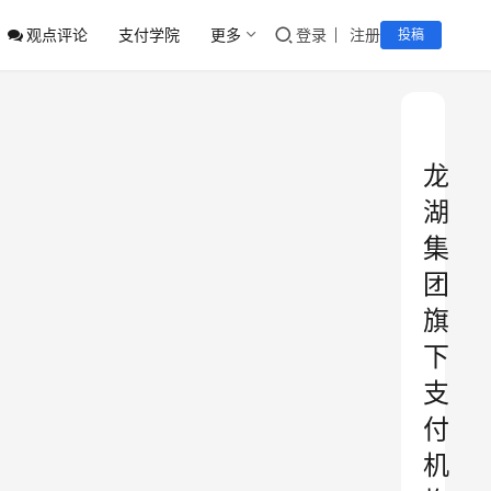
观点评论
支付学院
更多
登录
注册
投稿
龙
湖
集
团
旗
下
支
付
机