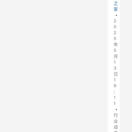
之
家
•
2
0
2
5
年
5
月
1
3
日
1
9
:
1
1
•
行
业
动