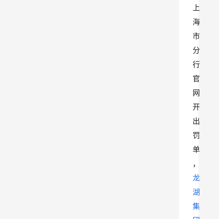
上
海
市
分
行
官
网
开
出
罚
单
，
龙
湖
集