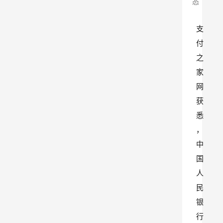
态
支
付
之
家
网
获
悉
，
中
国
人
民
银
行