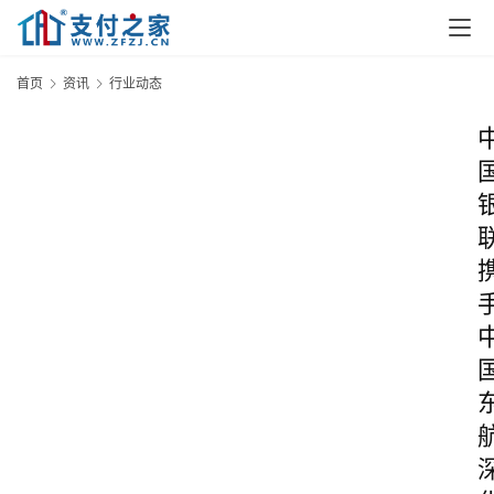
首页
资讯
行业动态