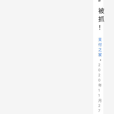
”
被
抓
！
支
付
之
家
•
2
0
2
0
年
1
1
月
2
7