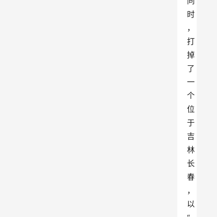
同
时
，
打
掉
了
一
个
位
于
吉
林
长
春
，
以