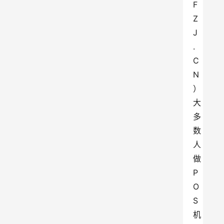
F
Z
J
.
C
N
）
大
多
数
人
做
P
O
S
机