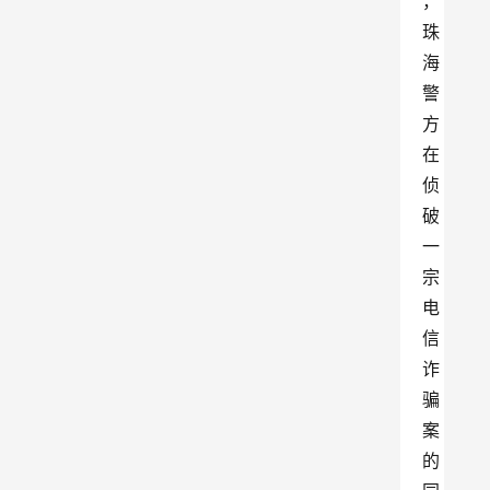
，
珠
海
警
方
在
侦
破
一
宗
电
信
诈
骗
案
的