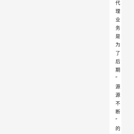
代
理
业
务
是
为
了
后
期
“
源
源
不
断
”
的