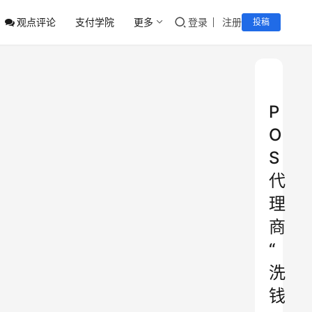
观点评论
支付学院
更多
登录
注册
投稿
P
O
S
代
理
商
“
洗
钱