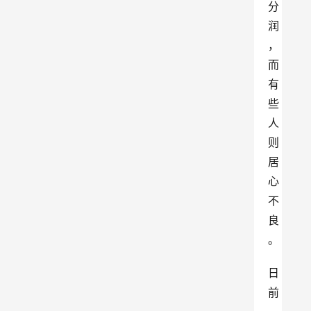
分
润
，
而
有
些
人
则
居
心
不
良
。
日
前