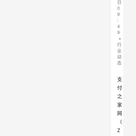
日
0
9
:
4
9
•
行
业
动
态
支
付
之
家
网
（
Z