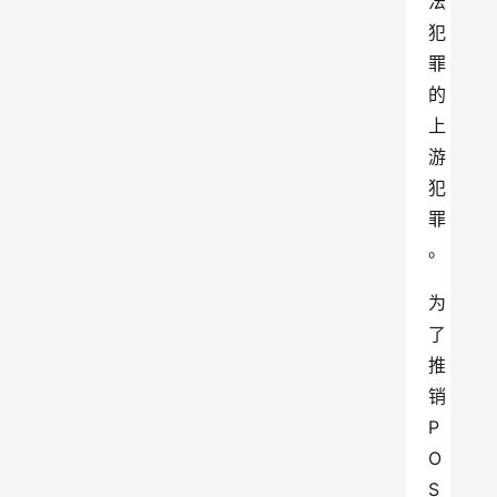
法
犯
罪
的
上
游
犯
罪
。
为
了
推
销
P
O
S