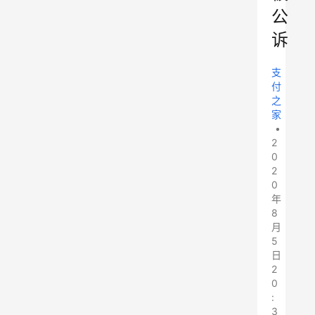
公
诉
支
付
之
家
•
2
0
2
0
年
8
月
5
日
2
0
:
3