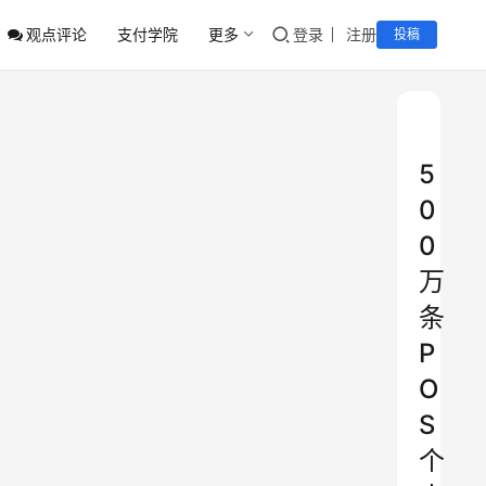
观点评论
支付学院
更多
登录
注册
投稿
5
0
0
万
条
P
O
S
个