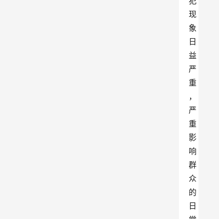
犯
现
象
日
益
严
重
，
严
重
影
响
群
众
的
日