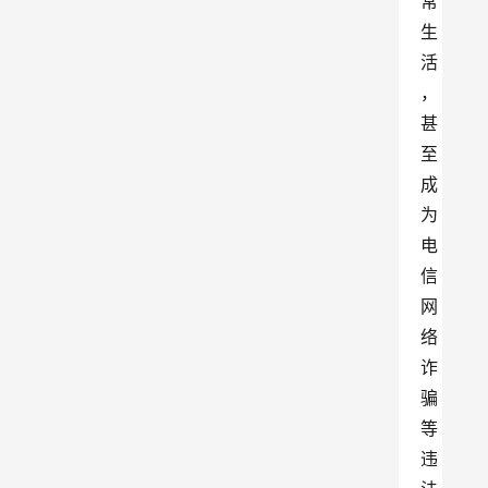
常
生
活
，
甚
至
成
为
电
信
网
络
诈
骗
等
违