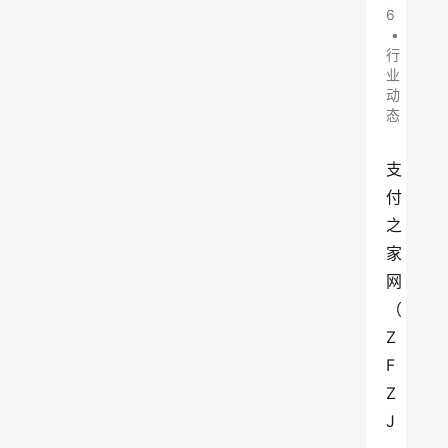
6
•
行
业
动
态
支
付
之
家
网
（
Z
F
Z
J