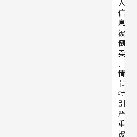
人
信
息
被
倒
卖
，
情
节
特
别
严
重
被