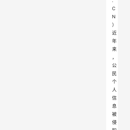
.
C
N
）
近
年
来
，
公
民
个
人
信
息
被
侵