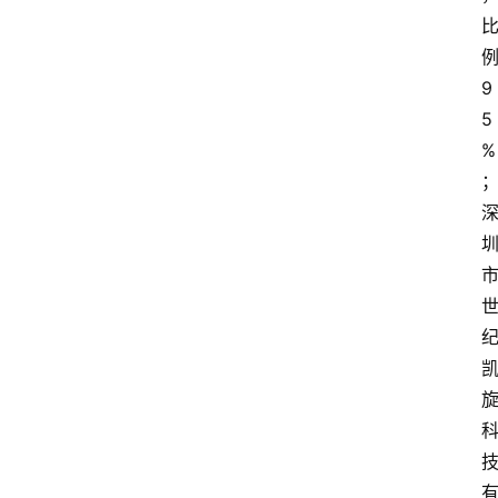
9
5
%