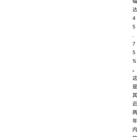
4
5
.
7
5
%