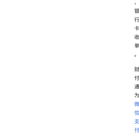
专
题
深
度
登录
注册
观
点
评
论
支
付
学
院