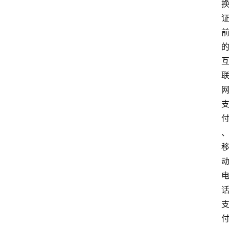
首
页
资
讯
实
时
快
讯