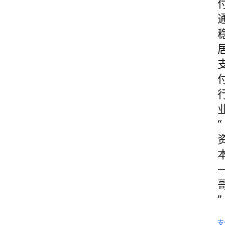
“
”
支