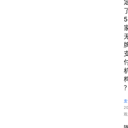
5
支
2
观