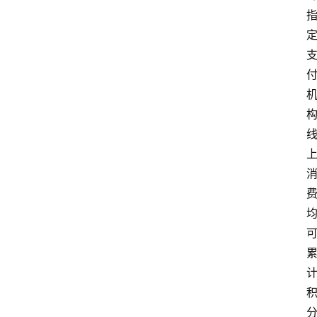
专
题
深
度
登录
注册
观
点
评
论
支
付
学
院