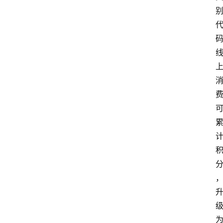
首
页
资
讯
实
时
快
讯