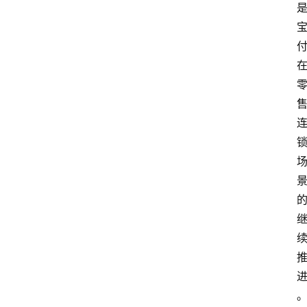
首
页
资
讯
实
时
快
讯
专
题