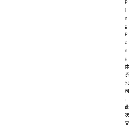
P
i
n
g
P
o
n
g