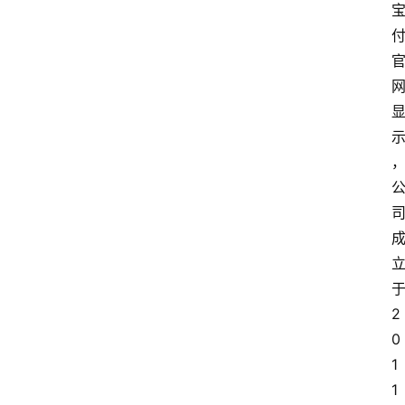
深
度
登录
注册
观
点
评
论
支
付
学
2
院
0
1
更
1
多