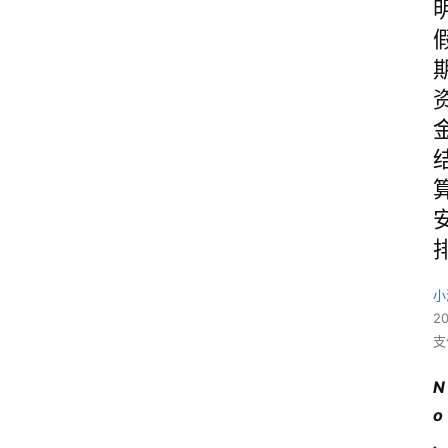
小
2
支
N
o
.