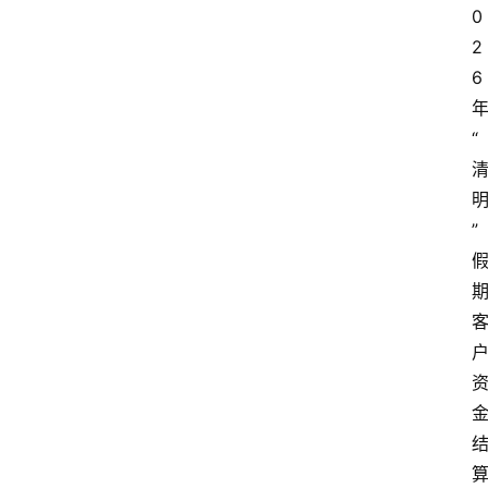
0
2
6
“
”