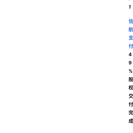
1
4
9
%