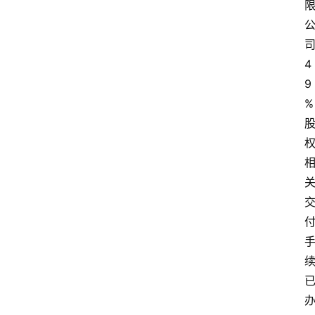
4
9
%