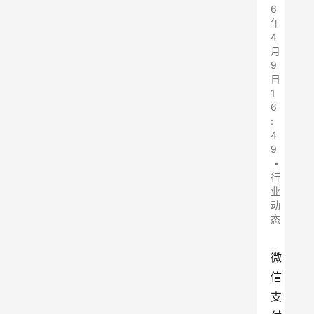
6
年
4
月
9
日
1
6
:
4
9
•
行
业
动
态
微
信
支