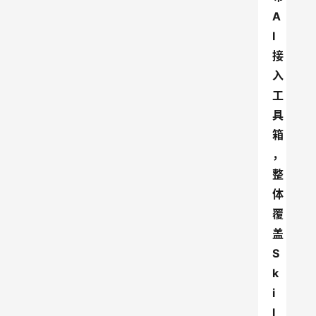
A
I
接
入
工
具
箱
，
整
体
覆
盖
S
k
i
l