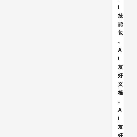
l
技
能
包
、
A
I
友
好
文
档
、
A
I
友
好