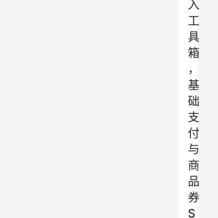
入
工
具
箱
，
基
础
支
付
与
商
品
券
S