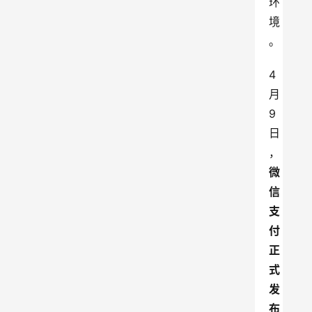
环
境
。
4
月
9
日
，
微
信
支
付
正
式
发
布