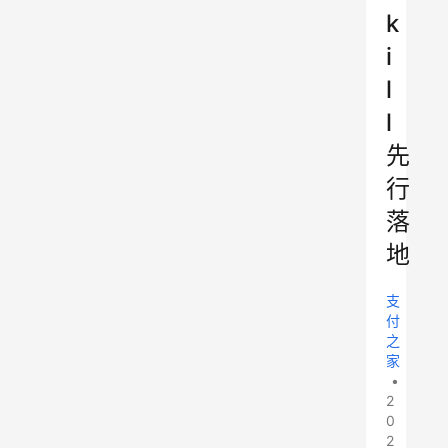
k
i
l
l
先
行
落
地
支
付
之
家
•
2
0
2