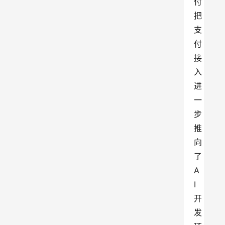
付
把
支
付
接
入
进
一
步
推
向
了
A
I
开
发