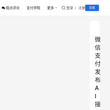
观点评论
支付学院
更多
登录
注册
投稿
微
信
支
付
发
布
A
I
接