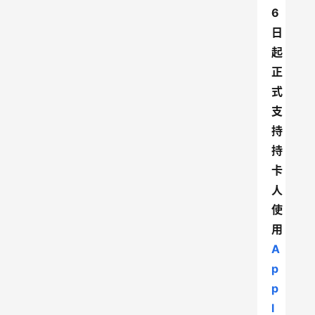
6
日
起
正
式
支
持
持
卡
人
使
用 
A
p
p
l