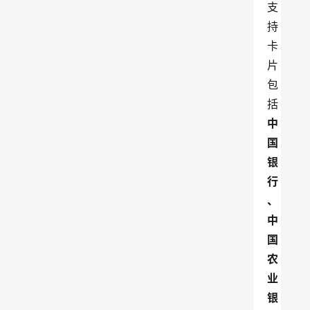
支
持
卡
片
包
括
中
国
银
行
、
中
国
农
业
银