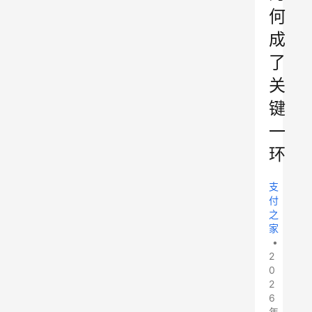
何
成
了
关
键
一
环
支
付
之
家
•
2
0
2
6
年