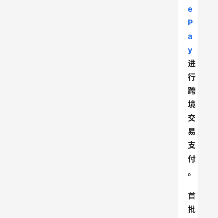
e 
P
a
y
进
行
跨
境
交
易
支
付
。
首
批