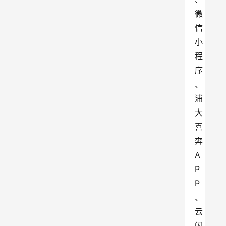
微
信
小
程
序
、
浦
大
喜
奔
A
P
P
、
云
闪