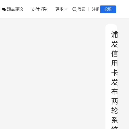
观点评论
支付学院
更多
登录
注册
投稿
浦
发
信
用
卡
发
布
两
轮
系