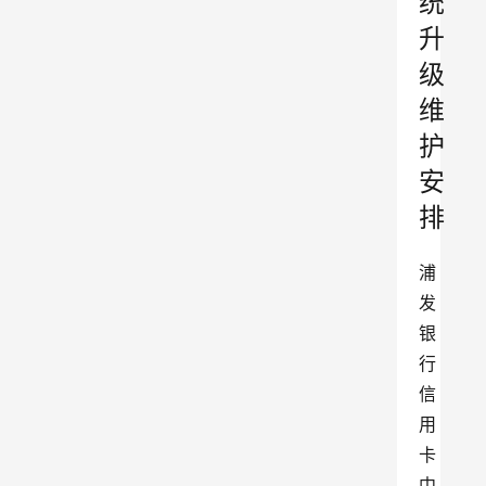
统
升
级
维
护
安
排
浦
发
银
行
信
用
卡
中