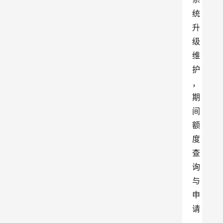
统
升
级
维
护
，
期
间
额
度
查
询
与
申
请
、