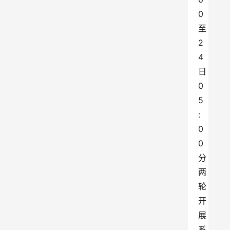
0
至
2
4
日
0
5
:
0
0
分
两
轮
开
展
系