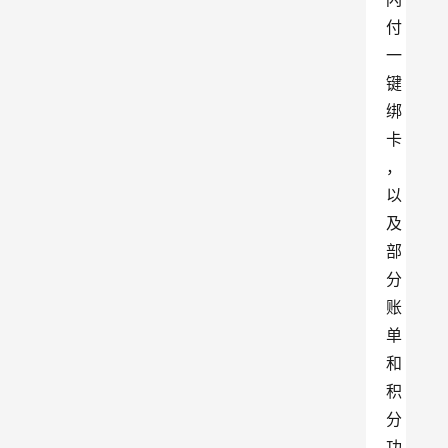
付
一
键
绑
卡
，
以
及
部
分
账
单
和
积
分
功