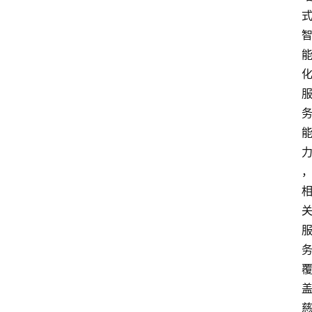
首
页
资
讯
实
时
快
讯
专
题