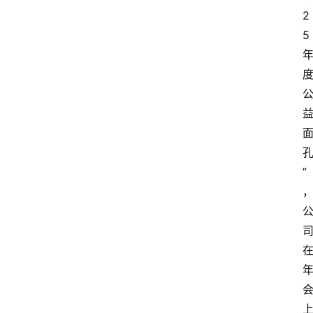
2
5
”