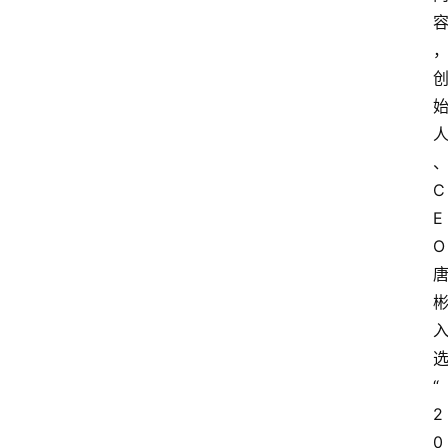
C
E
O
“
2
0