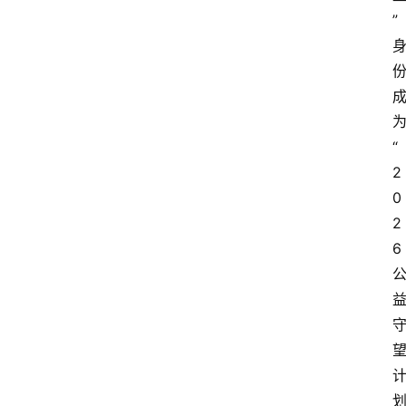
”
“
2
0
2
6