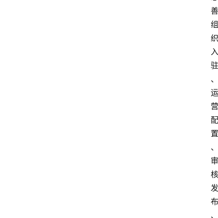
深
度
登录
注册
观
点
评
论
支
付
学
院
更
多