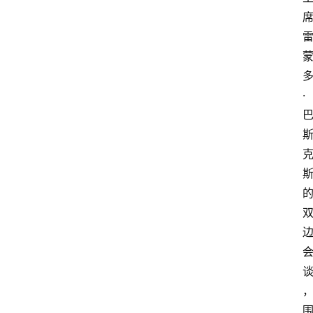
首
页
·
资
讯
实
时
快
讯
专
题