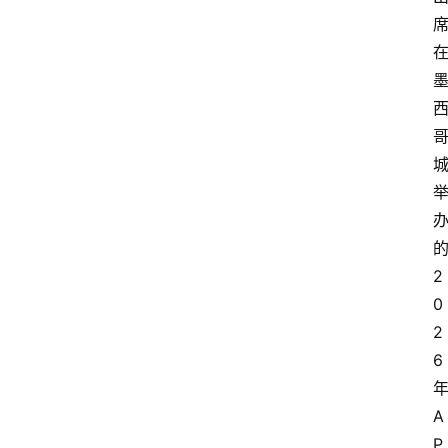
2
0
2
6
A
P