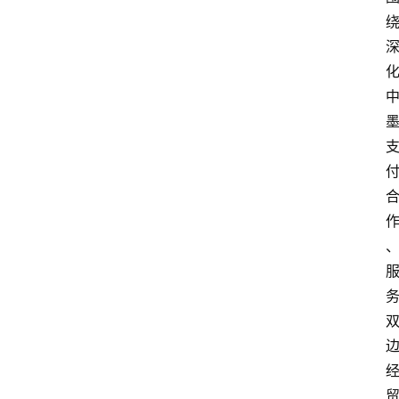
深
度
登录
注册
观
点
评
论
支
付
学
院
更
多