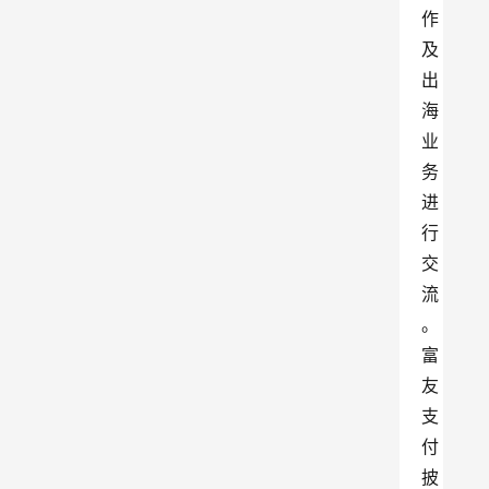
作
及
出
海
业
务
进
行
交
流
。
富
友
支
付
披