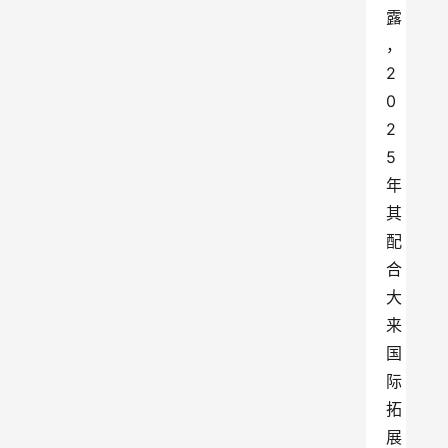
露
，
2
0
2
5
年
其
配
合
大
来
国
际
拓
展