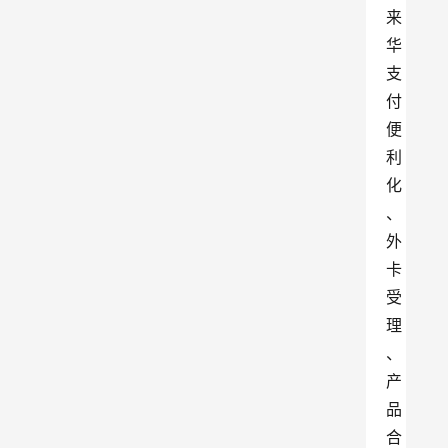
来
华
支
付
便
利
化
、
外
卡
受
理
、
产
品
合