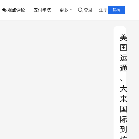
观点评论
支付学院
更多
登录
注册
投稿
美
国
运
通
、
大
来
国
际
到