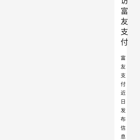
访
富
友
支
付
富
友
支
付
近
日
发
布
信
息