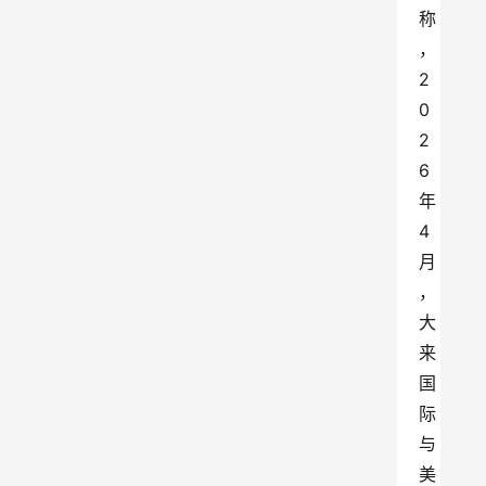
称
，
2
0
2
6
年
4
月
，
大
来
国
际
与
美