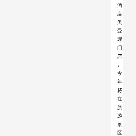
酒
店
类
受
理
门
店
，
今
年
将
在
旅
游
景
区