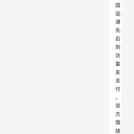
国
运
通
先
后
到
访
富
友
支
付
，
双
方
围
绕