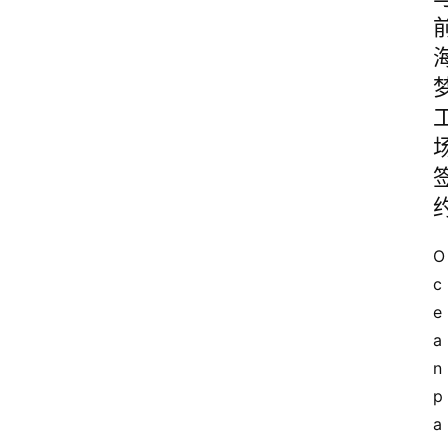
O
c
e
a
n
p
a