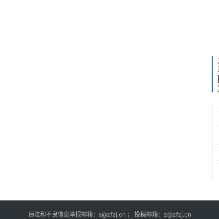
出
黄
金
代
币
违法和不良信息举报邮箱：s@zfzj.cn ； 投稿邮箱：z@zfzj.cn