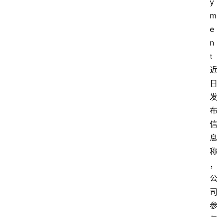
y
m
e
n
t