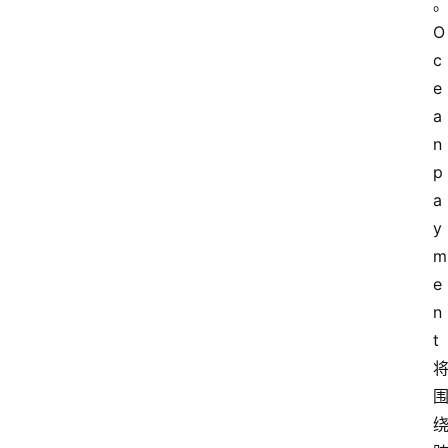
快
讯
O
c
专
e
题
a
n
p
深
a
度
登录
注册
y
m
e
观
n
点
t
评
论
支
付