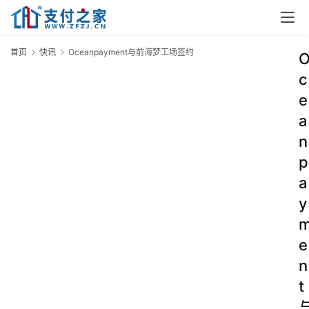
首页
快讯
Oceanpayment与前海梦工场签约
c
e
a
n
p
a
y
e
n
t