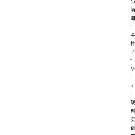
“
”
M
i
n
i