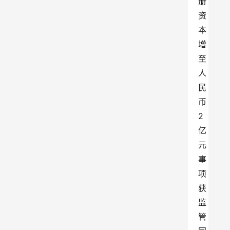
册
资
本
增
至
人
民
币
2
亿
元
事
项
获
监
管