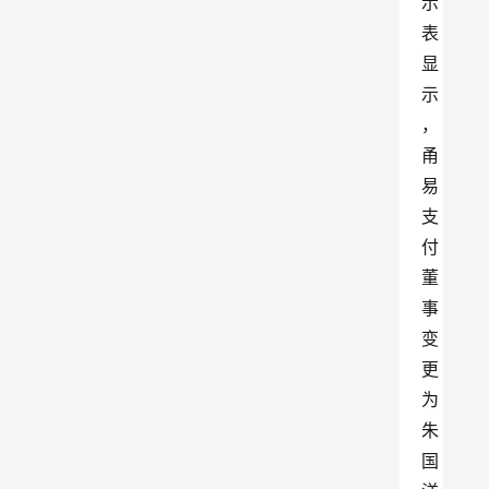
示
表
显
示
，
甬
易
支
付
董
事
变
更
为
朱
国