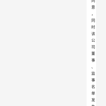
同
意
，
同
时
该
公
司
董
事
、
监
事
名
单
发