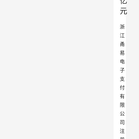
亿
元
浙
江
甬
易
电
子
支
付
有
限
公
司
注