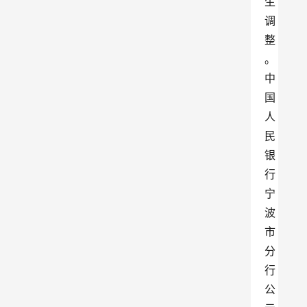
生
调
整
。
中
国
人
民
银
行
宁
波
市
分
行
公