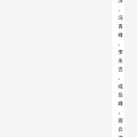
洋
、
冯
青
峰
、
李
永
吉
、
成
岳
峰
，
周
云