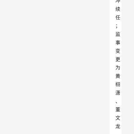
冲
续
任
；
监
事
变
更
为
黄
栩
潇
、
董
文
龙