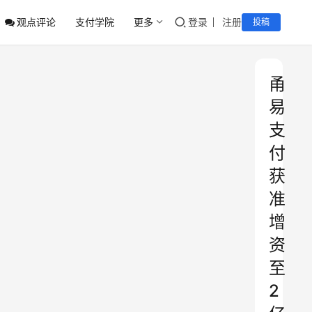
观点评论
支付学院
更多
登录
注册
投稿
甬
易
支
付
获
准
增
资
至
2