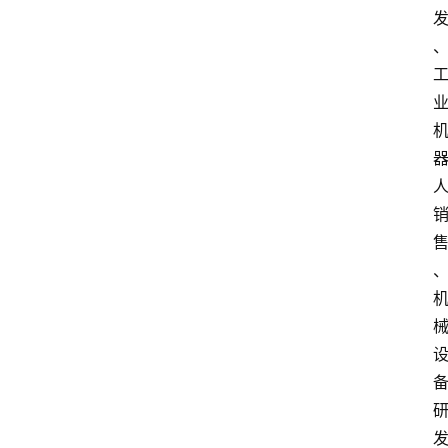
深
度
登录
注册
观
点
评
论
支
付
学
院
更
多