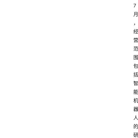
7
首
页
资
讯
实
时
快
讯
专
题