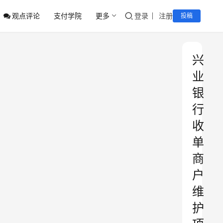
观点评论
支付学院
更多
登录
注册
投稿
兴
业
银
行
收
单
商
户
维
护