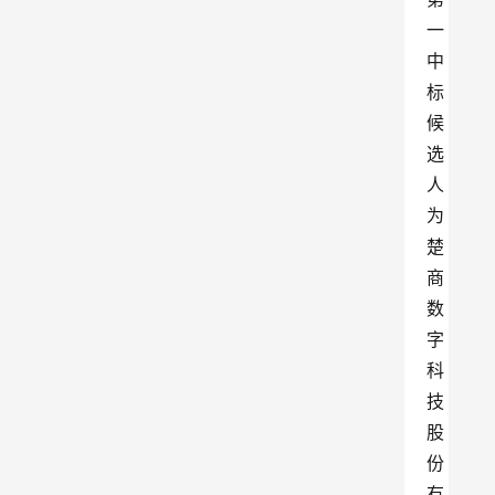
一
中
标
候
选
人
为
楚
商
数
字
科
技
股
份
有