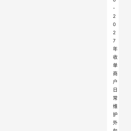
-
2
0
2
7
年
收
单
商
户
日
常
维
护
外
包