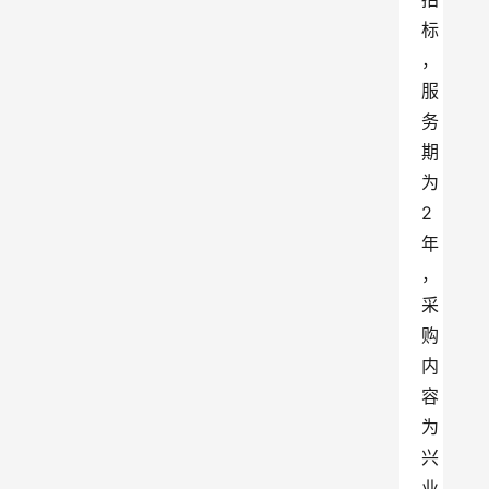
标
，
服
务
期
为
2
年
，
采
购
内
容
为
兴
业