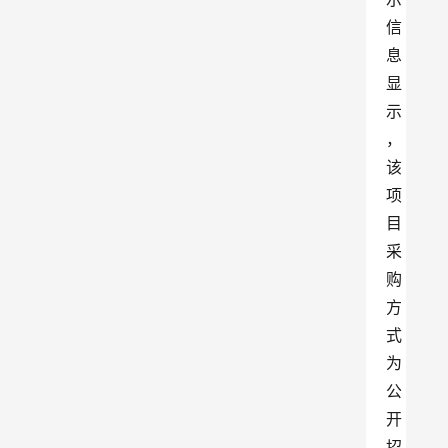
信
息
显
示
，
该
项
目
采
购
方
式
为
公
开
招