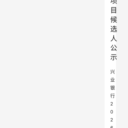
项
目
候
选
人
公
示
兴
业
银
行
2
0
2
6