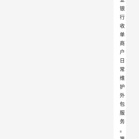
银
行
收
单
商
户
日
常
维
护
外
包
服
务
。
第