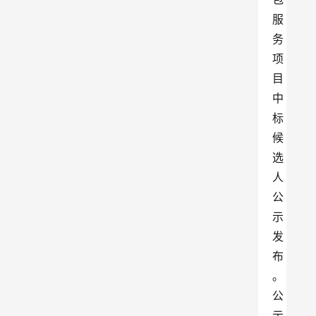
服
务
项
目
中
标
候
选
人
公
示
发
布
。
公
示