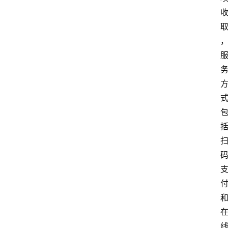
实
时
快
讯
专
题
深
度
登录
注册
观
点
评