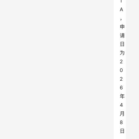
1
A
，
申
请
日
为
2
0
2
6
年
4
月
8
日