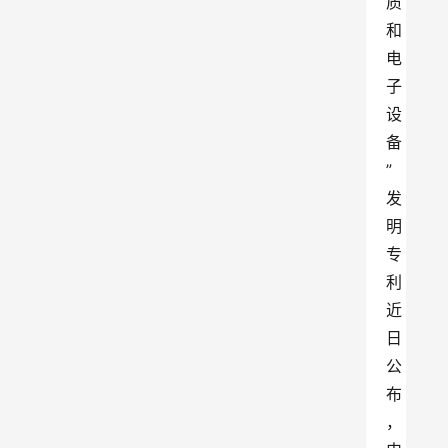
质
和
电
子
设
备
”
发
明
专
利
近
日
公
布
，