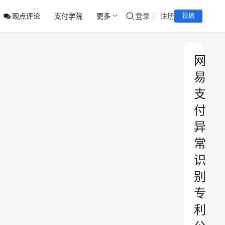
观点评论
支付学院
更多
登录
注册
投稿
网
易
支
付
异
常
识
别
专
利