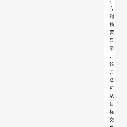
。
专
利
摘
要
显
示
，
该
方
法
可
从
目
标
交