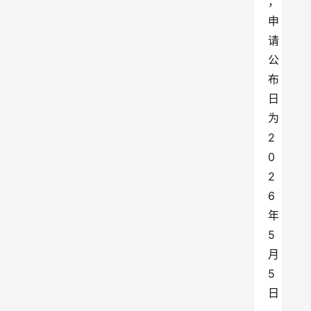
，
申
请
公
布
日
为
2
0
2
6
年
5
月
5
日