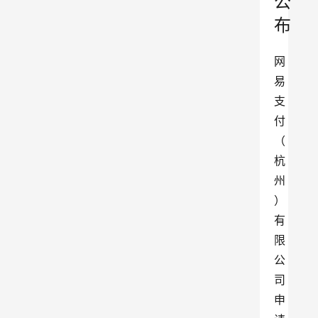
公
布
网
易
支
付
（
杭
州
）
有
限
公
司
申