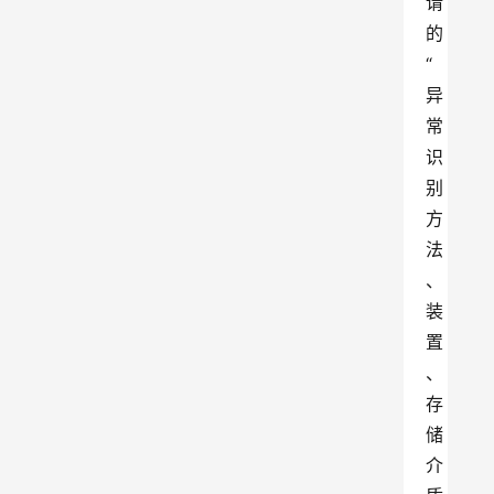
请
的
“
异
常
识
别
方
法
、
装
置
、
存
储
介