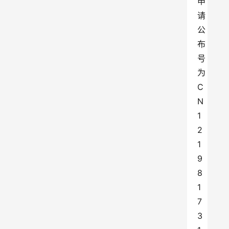
申
请
公
布
号
为
C
N
1
2
1
9
8
1
7
3