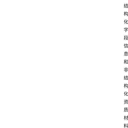
实
时
快
讯
专
题
深
度
登录
注册
观
点
评
论