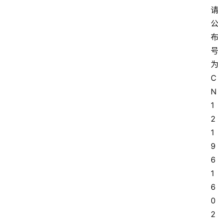
C
N
1
2
1
9
6
1
6
0
2