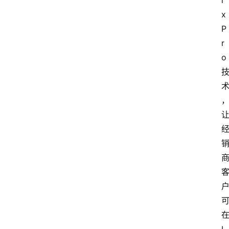
i
x 
P
r
o 
在