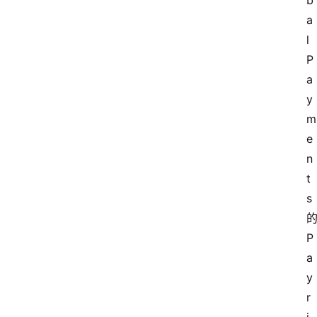
b
a
l 
P
a
y
m
e
n
t
s 
的
P
a
y
r