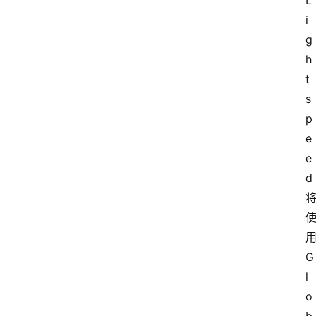
L
i
g
h
t
s
p
e
e
d 
用
G
l
o