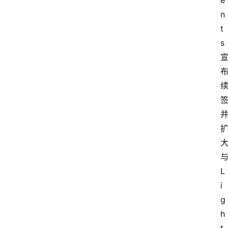
e
n
t
s 
与
L
i
g
h