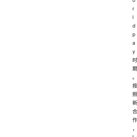
o
r
l
深
d
度
登录
注册
p
a
y 
观
点
评
论
支
付
学
院
更
多