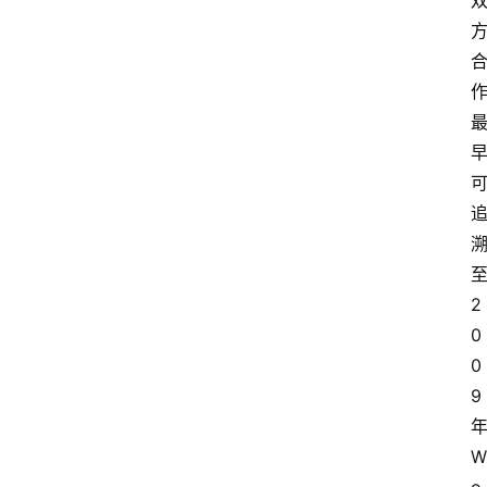
首
页
资
讯
至
2
实
时
0
快
0
讯
9 
年
专
W
题