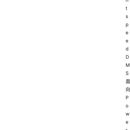
h
t
s
p
e
e
d 
D
M
S 
向
P
o
w
e