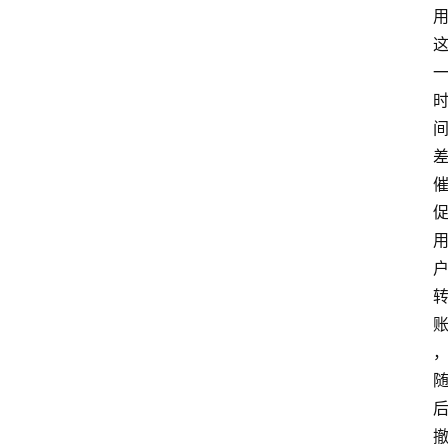
快
讯
专
题
深
度
登录
注册
观
点
评
论
支
付