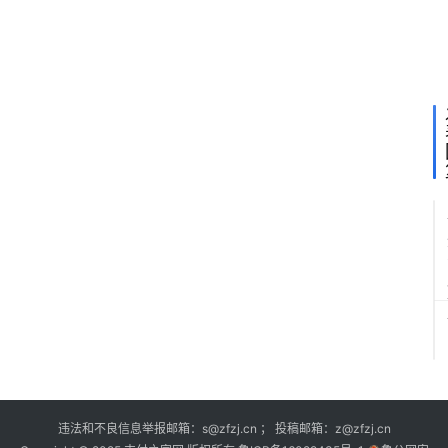
专
利
公
布
违法和不良信息举报邮箱：s@zfzj.cn ； 投稿邮箱：z@zfzj.cn