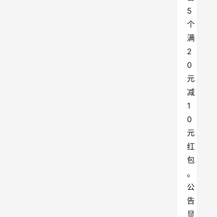
5
个
满
2
0
元
减
1
0
元
红
包
。
公
告
显