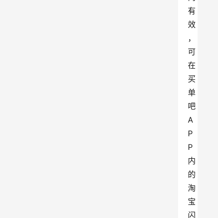
有
效
，
可
在
买
单
吧
A
P
P
内
的
淘
宝
闪