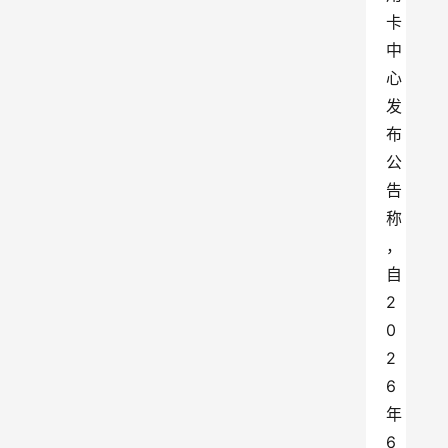
卡
中
心
发
布
公
告
称
，
自
2
0
2
6
年
6