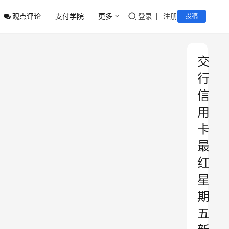
观点评论
支付学院
更多
登录
注册
投稿
交
行
信
用
卡
最
红
星
期
五