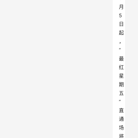
月
5
日
起
，
“
最
红
星
期
五
”
直
通
场
将