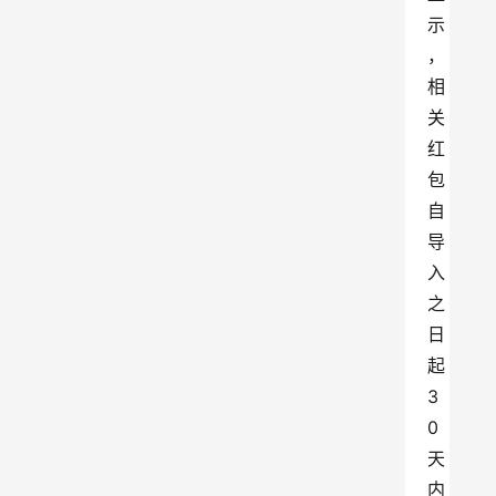
示
，
相
关
红
包
自
导
入
之
日
起
3
0
天
内