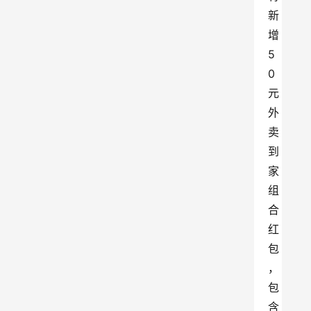
新
增
5
0
元
外
卖
到
家
组
合
红
包
，
包
含