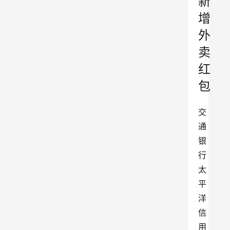
新
增
外
卖
红
包
交
通
银
行
太
平
洋
信
用