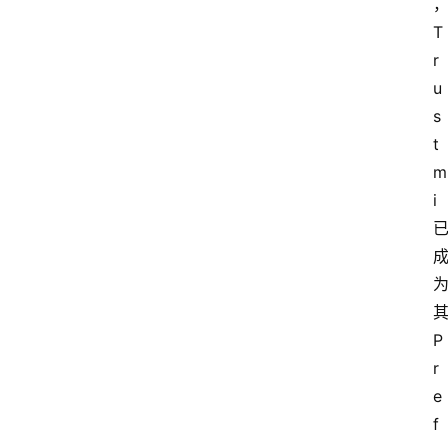
T
r
u
s
t
m
i 
其
P
r
e
f