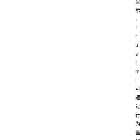
首
页
T
r
资
u
讯
s
t
实
m
时
i 
快
讯
专
题