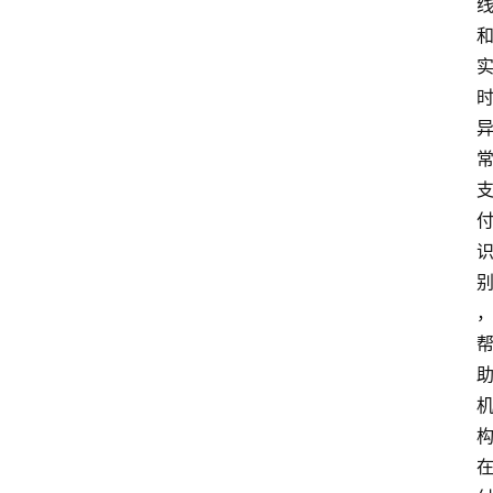
深
度
登录
注册
观
点
评
论
支
付
学
院
更
多