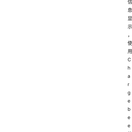
用
C
h
a
r
g
e
b
e
e 