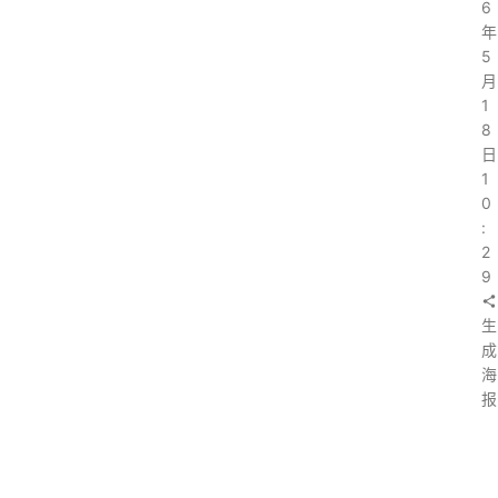
6
年
5
月
1
8
日
1
0
:
2
9
生
成
海
报
上
一
篇