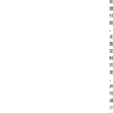
资
讯
实
时
快
讯
专
题
深
度
登录
注册
观