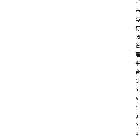
台
C
h
a
r
g
e
b