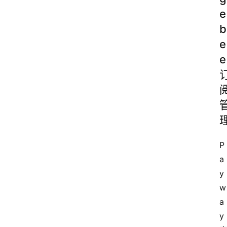
e
b
e
e
P
a
y
w
a
y 