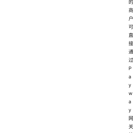
过
P
a
y
w
a
首
y 
页