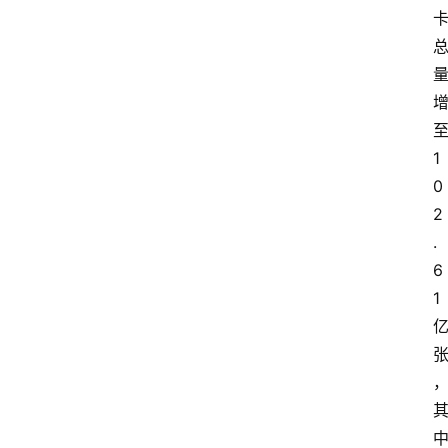
1
0
首
2
页
.
6
资
讯
1
实
时
快
讯