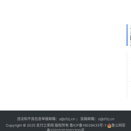
元
投
资
违法和不良信息举报邮箱：s@zfzj.cn ； 投稿邮箱：z@zfzj.cn
Copyright © 2025 支付之家网 版权所有
鲁ICP备16029435号-1
鲁公网安
备37010202001300号