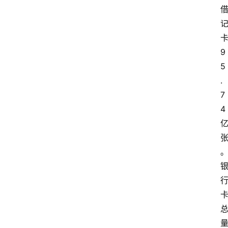
专
题
9
5
深
.
度
7
登录
注册
4
观
点
评
论
支
付
学