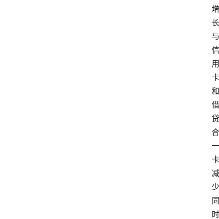
院
更
多