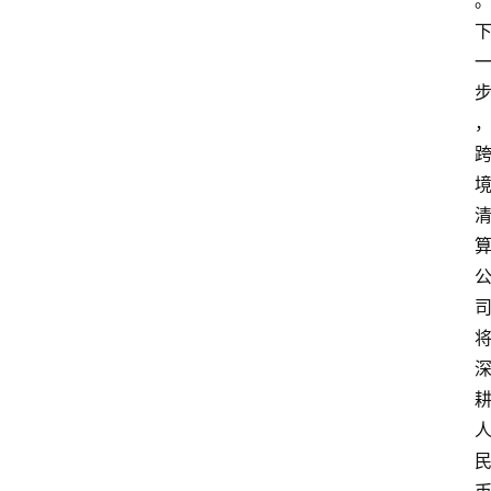
院
更
多