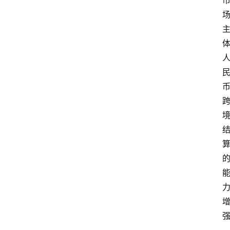
讯
专
题
深
度
登录
注册
观
点
评
论
支
付
学