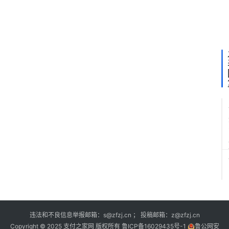
业
务
品
牌
违法和不良信息举报邮箱：s@zfzj.cn ； 投稿邮箱：z@zfzj.cn
Copyright © 2025 支付之家网 版权所有
鲁ICP备16029435号-1
鲁公网安