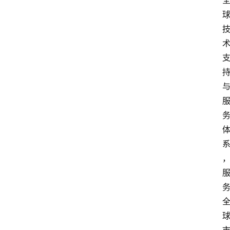
首
页
资
讯
实
时
快