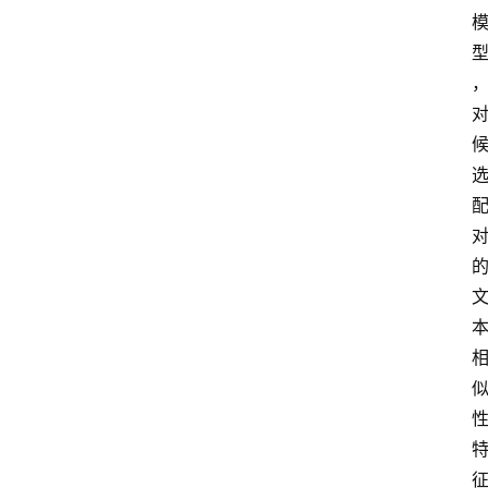
实
时
快
讯
专
题
深
度
登录
注册
观
点
评