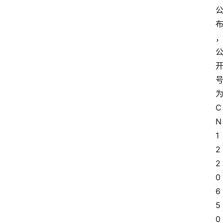
C
N
1
2
2
0
6
5
0