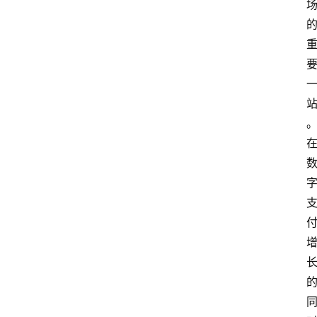
院
更
多