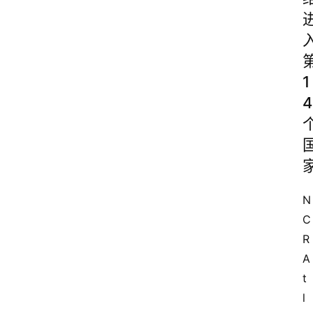
1
4
N
C
R 
A
t
l