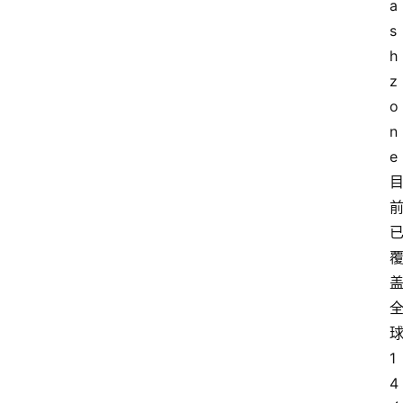
a
s
h
z
o
n
e 
首
页
资
讯
球
实
1
时
4 
快