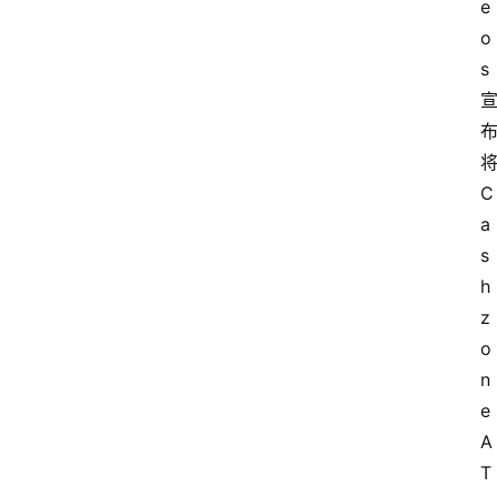
e
o
s 
将
C
a
s
h
z
o
n
e 
A
T