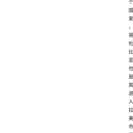
讯
专
题
深
度
登录
注册
观
点
评
论
支
付
学