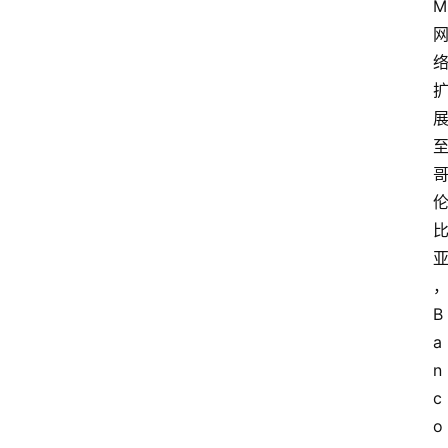
M 
B
a
n
c
o