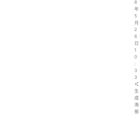
6
年
5
月
2
6
日
1
0
:
3
3
生
成
海
报
上
一
篇