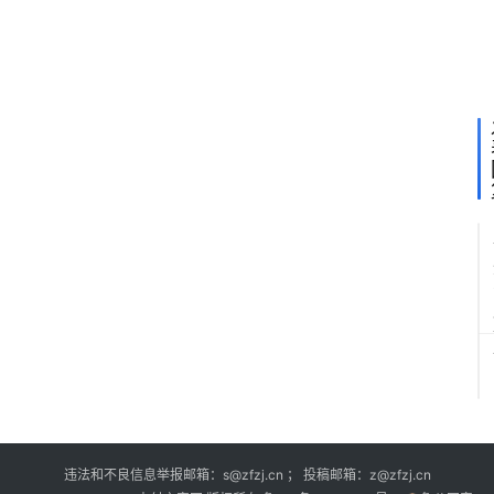
为
C
F
O
违法和不良信息举报邮箱：s@zfzj.cn ； 投稿邮箱：z@zfzj.cn