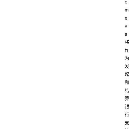
o
m
e
v
a 