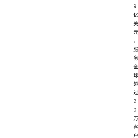
9
实
时
快
讯
专
题
深
度
登录
注册
2
0
观
点
评