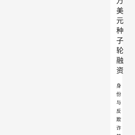
万
美
元
种
子
轮
融
资
身
份
与
反
欺
诈