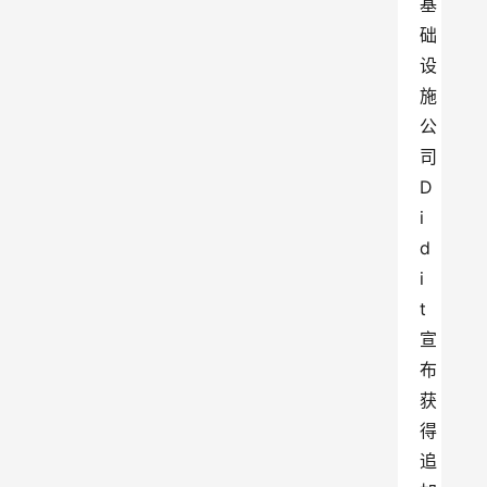
基
础
设
施
公
司 
D
i
d
i
t 
宣
布
获
得
追