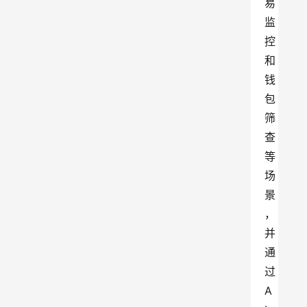
易
监
控
和
钱
包
筛
查
等
场
景
，
并
通
过 
A