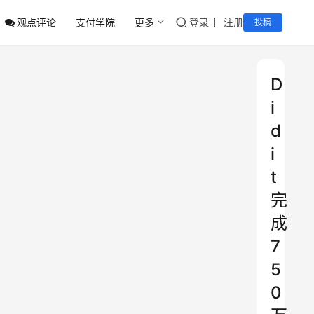
观点评论
支付学院
更多
登录
注册
投稿
D
i
d
i
t
完
成
7
5
0