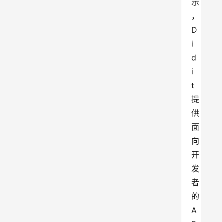
示
，
D
i
d
i
t 
提
供
面
向
开
发
者
的 
A