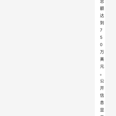
总
额
达
到 
7
5
0 
万
美
元
。
公
开
信
息
显