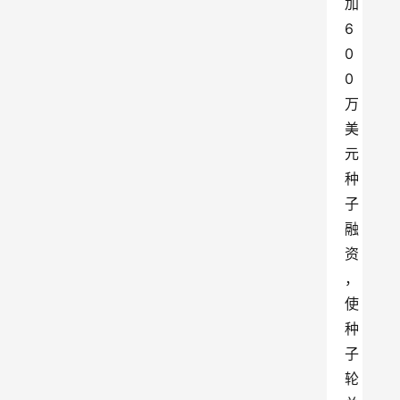
加 
6
0
0 
万
美
元
种
子
融
资
，
使
种
子
轮