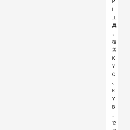
P
I 
工
具
，
覆
盖 
K
Y
C
、
K
Y
B
、
交