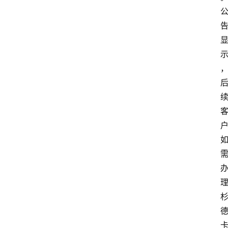
首
页
资
讯
实
时
快
讯
专
题