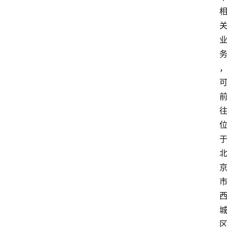
深
度
登录
注册
观
点
评
论
支
付
学
院
更
多