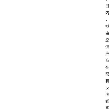
首
页
资
讯
实
时
快
讯