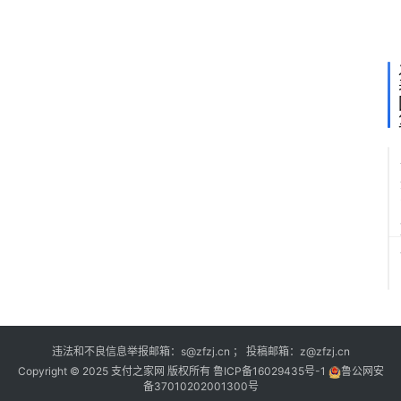
项
目
违法和不良信息举报邮箱：s@zfzj.cn ； 投稿邮箱：z@zfzj.cn
Copyright © 2025 支付之家网 版权所有
鲁ICP备16029435号-1
鲁公网安
备37010202001300号