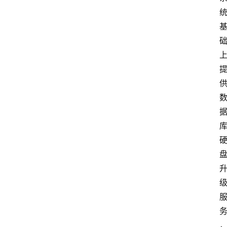
专
题
深
度
登录
注册
观
点
评
论
支
付
学
院