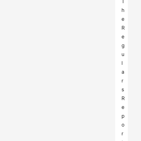
T
h
e 
R
e
g
u
l
a
r
s 
R
e
p
o
r