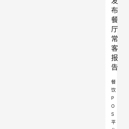
发
布
餐
厅
常
客
报
告
餐
饮 
P
O
S 
平