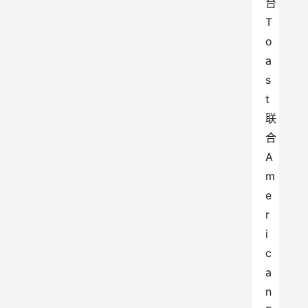
台 
T
o
a
s
t 
联
合 
A
m
e
r
i
c
a
n 