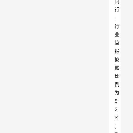
同
行
，
行
业
简
报
披
露
比
例
为 
5
2
%
；