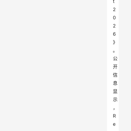
t 
2
0
2
6
》
。
公
开
信
息
显
示
，
R
e