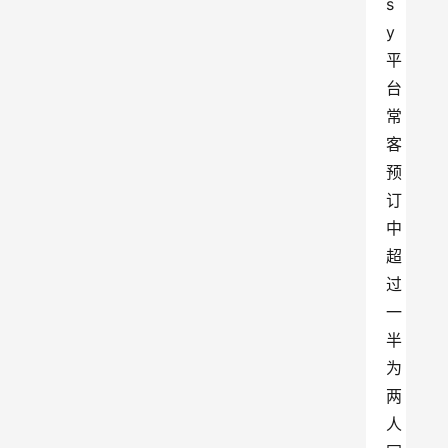
s
y 
平
台
常
客
预
订
中
超
过
一
半
为
两
人