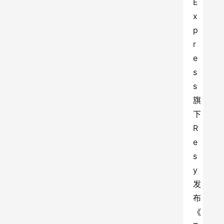
E
x
p
r
e
s
s 
旗
下 
R
e
s
y 
发
布
《