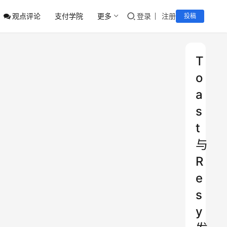
观点评论
支付学院
更多
登录
注册
投稿
T
o
a
s
t
与
R
e
s
y