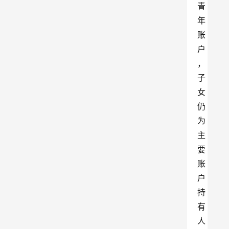
青
年
账
户
，
子
女
仍
为
主
要
账
户
持
有
人