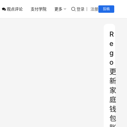
观点评论
支付学院
更多
登录
注册
投稿
R
e
g
o
更
新
家
庭
钱
包