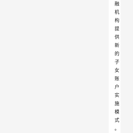
融
机
构
提
供
新
的
子
女
账
户
实
施
模
式
。