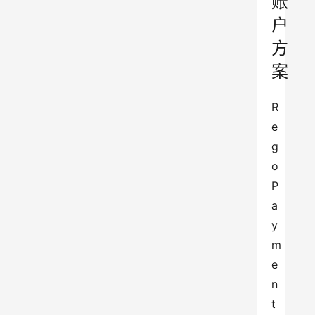
账
户
方
案
R
e
g
o 
P
a
y
m
e
n
t 