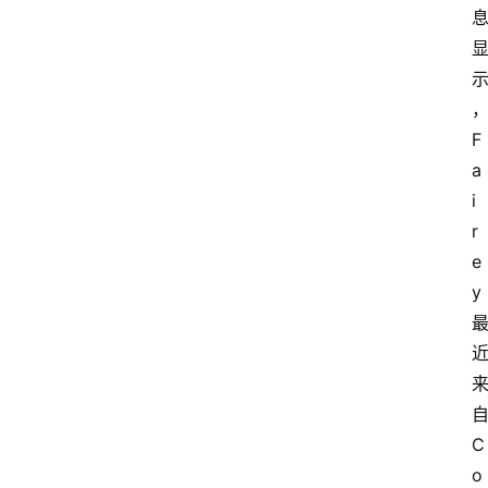
F
a
i
r
e
y 
自
C
o