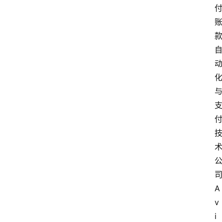
司
A
v
i