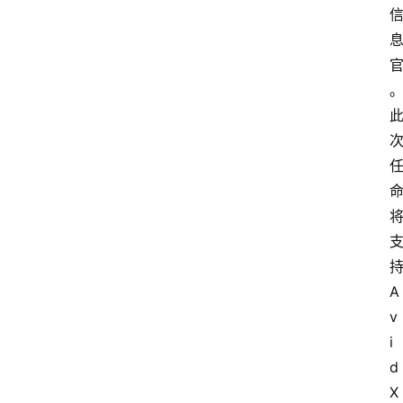
院
更
多
持
A
v
i
d
X