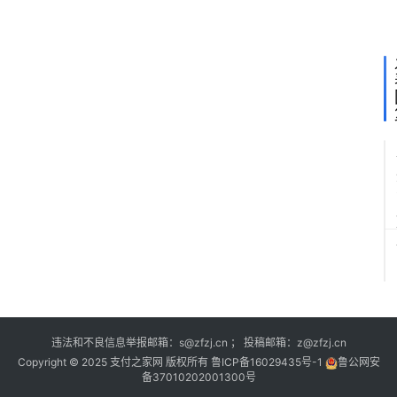
营
业
违法和不良信息举报邮箱：s@zfzj.cn ； 投稿邮箱：z@zfzj.cn
Copyright © 2025 支付之家网 版权所有
鲁ICP备16029435号-1
鲁公网安
备37010202001300号