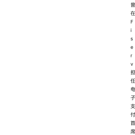
专
在
题
F
i
s
深
e
度
登录
注册
r
v 
观
点
评
论
支
付
学