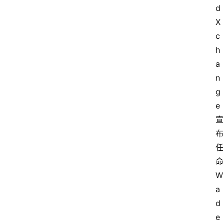
d
X
c
h
a
n
g
e 
命
W
a
d
e 