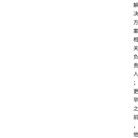
首
页
资
讯
实
时
快
讯