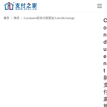
首页
快讯
Conduent前支付高管加入AvidXchange
o
n
d
u
e
n
t