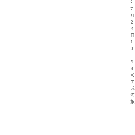
年
7
月
2
3
日
1
9
:
3
8
生
成
海
报
上
一
篇
：