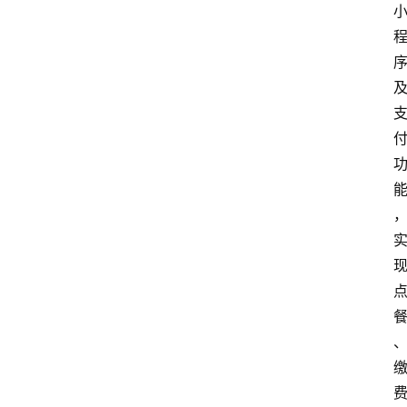
题
深
度
登录
注册
观
点
评
论
支
付
学
院