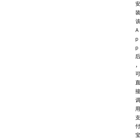
A
p
首
p
页
资
讯
实
时
快
讯
专