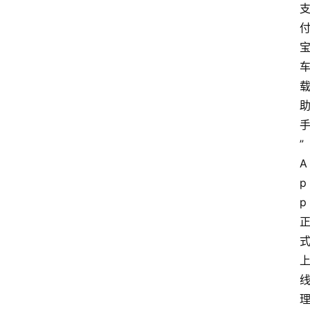
”
A
p
p