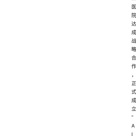
“
A
I 