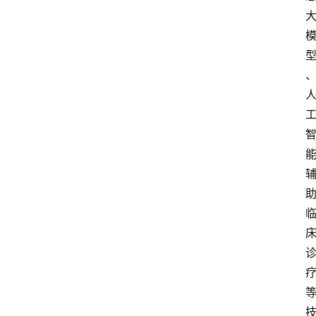
快
讯
专
题
深
度
登录
注册
观
点
评
论
支