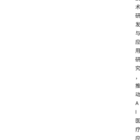
付
学
院
更
多
动
A
I 