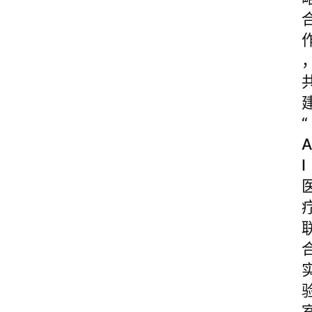
“
A
I