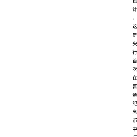
题
深
度
登录
注册
观
点
评
论
支
付
学
院
更