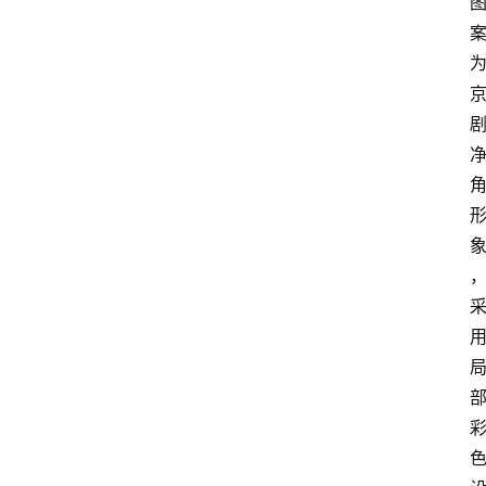
首
页
资
讯
实
时
快
讯
专