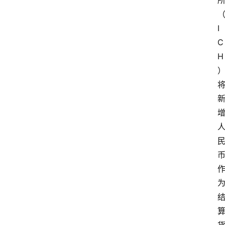
I
C
H