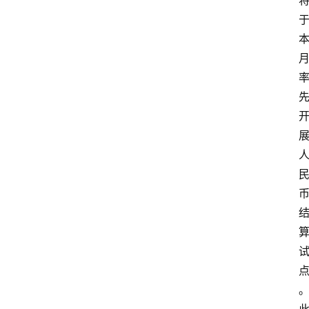
题
深
度
登录
注册
观
点
评
论
支
付
学
院
更