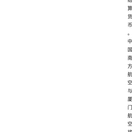
首
页
资
讯
实
时
快
讯
专