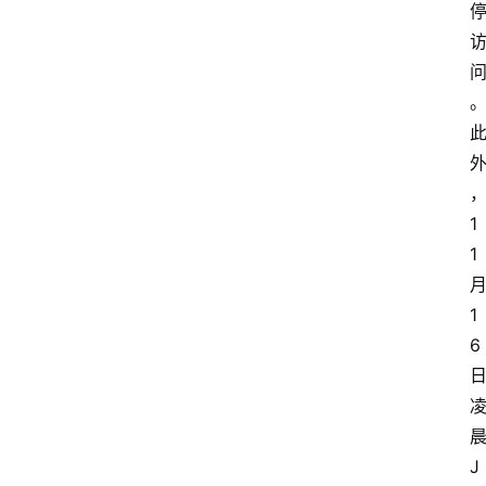
深
度
登录
注册
观
点
评
1
论
1
支
1
付
6
学
院
更
J
多