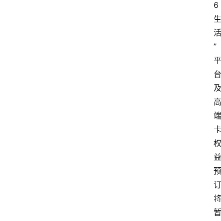
6
首
”
页
资
讯
实
时
快
讯
专
题